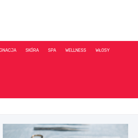
ĘGNACJA
SKÓRA
SPA
WELLNESS
WŁOSY