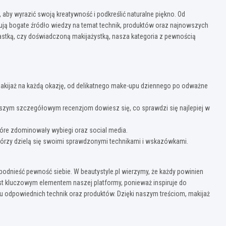
 aby wyrazić swoją kreatywność i podkreślić naturalne piękno. Od
ują bogate źródło wiedzy na temat technik, produktów oraz najnowszych
jastką, czy doświadczoną makijażystką, nasza kategoria z pewnością
 makijaż na każdą okazję, od delikatnego make-upu dziennego po odważne
naszym szczegółowym recenzjom dowiesz się, co sprawdzi się najlepiej w
óre zdominowały wybiegi oraz social media.
którzy dzielą się swoimi sprawdzonymi technikami i wskazówkami.
i podnieść pewność siebie. W beautystyle.pl wierzymy, że każdy powinien
st kluczowym elementem naszej platformy, ponieważ inspiruje do
 odpowiednich technik oraz produktów. Dzięki naszym treściom, makijaż