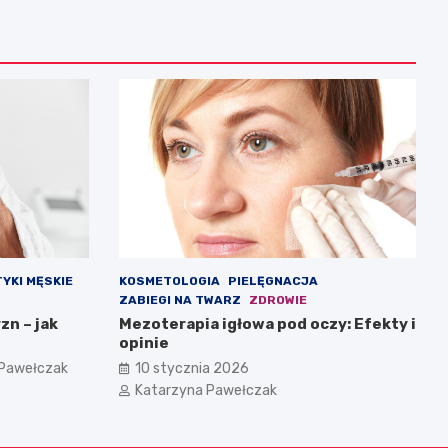
YKI MĘSKIE
KOSMETOLOGIA
PIELĘGNACJA
ZABIEGI NA TWARZ
ZDROWIE
zn – jak
Mezoterapia igłowa pod oczy: Efekty i
opinie
 Pawełczak
10 stycznia 2026
Katarzyna Pawełczak