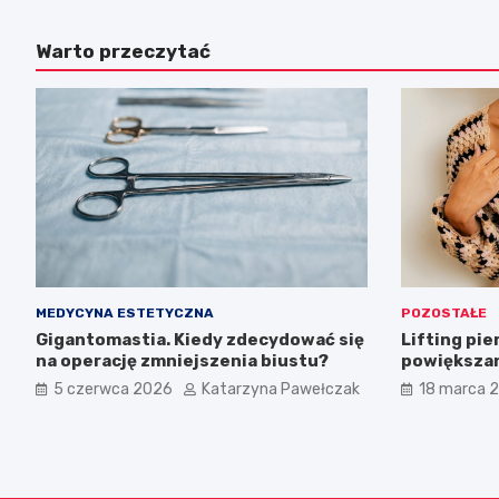
Warto przeczytać
MEDYCYNA ESTETYCZNA
POZOSTAŁE
Gigantomastia. Kiedy zdecydować się
Lifting pie
na operację zmniejszenia biustu?
powiększan
dotyczące l
5 czerwca 2026
Katarzyna Pawełczak
18 marca 