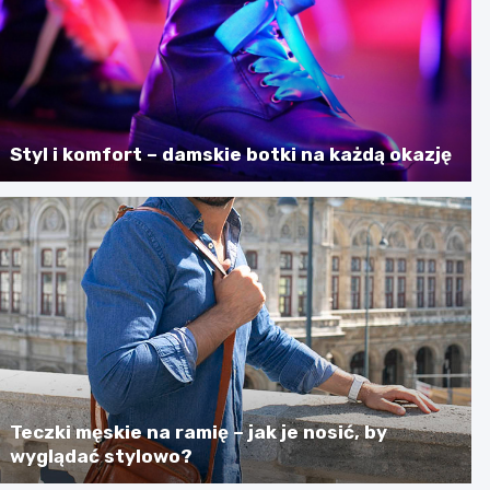
Styl i komfort – damskie botki na każdą okazję
Teczki męskie na ramię – jak je nosić, by
wyglądać stylowo?