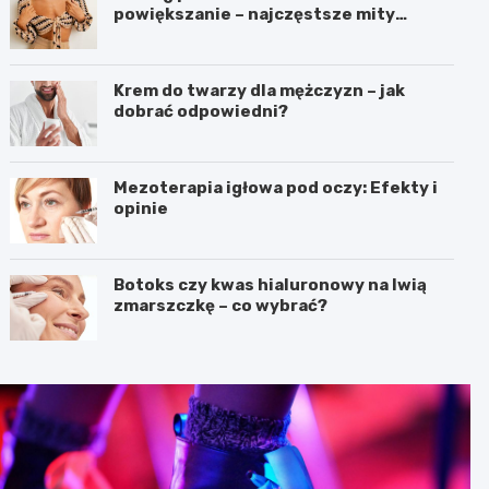
powiększanie – najczęstsze mity
dotyczące liftingu piersi
Krem do twarzy dla mężczyzn – jak
dobrać odpowiedni?
Mezoterapia igłowa pod oczy: Efekty i
opinie
Botoks czy kwas hialuronowy na lwią
zmarszczkę – co wybrać?