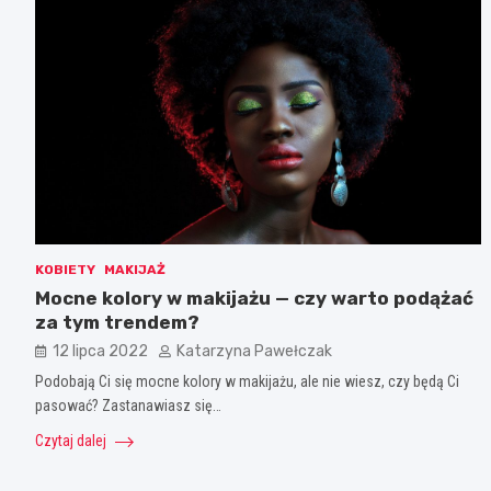
KOBIETY
MAKIJAŻ
Mocne kolory w makijażu — czy warto podążać
za tym trendem?
12 lipca 2022
Katarzyna Pawełczak
Podobają Ci się mocne kolory w makijażu, ale nie wiesz, czy będą Ci
pasować? Zastanawiasz się…
Czytaj dalej