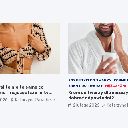
KOSMETYKI DO TWARZY
KOSMET
KREMY DO TWARZY
MĘŻCZYŹNI
rsi to nie to samo co
ie – najczęstsze mity
Krem do twarzy dla mężczy
iftingu piersi
dobrać odpowiedni?
2026
Katarzyna Pawełczak
2 lutego 2026
Katarzyna