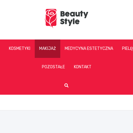
beautystyle.pl
KOSMETYKI
MAKIJAŻ
MEDYCYNA ESTETYCZNA
PIEL
POZOSTAŁE
KONTAKT