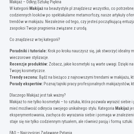
Makijaż – Odkryj Sztukę Piękna
W kategorii
Makijaż
na beautystyle.pl znajdziesz wszystko, co potrzebne,
codziennych looków po spektakularne metamorfozy, nasze artykuły ofer
trendów w makijażu. Niezależnie od tego, czy jesteś początkującą entuz
zaspokoi Twoje pragnienia związane z urodą.
Co znajdziesz w tej kategorii?
Poradniki i tutoriale:
Krok po kroku nauczysz się, jak stworzyć idealny
wieczorowe stylizacje.
Recenzje produktów:
Zobacz, jakie kosmetyki są warte uwagi. Dzięki 
Twojej kosmetyczce.
Trendy sezonu:
Bądź na bieżąco z najnowszymi trendami w makijażu, kt
Porady ekspertów:
Poznaj tajniki pracy profesjonalnych makijażystów, 
Dlaczego Makijaż jest tak ważny?
Makijaż to nie tylko kosmetyki – to sztuka, która pozwala wyrazić siebie 
mieć możliwość odkrycia swojego unikalnego stylu. Kategoria
Makijaż
je
eksperymentowania, zachęca do wyrażania siebie i pomaga w znalezieniu
staje się nie tylko codziennym rytuałem, ale również pasją i formą sztuki.
FAQ – Najczęściej Zadawane Pytania