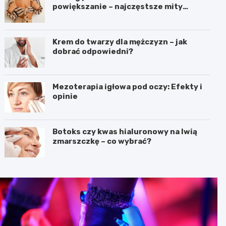
powiększanie – najczęstsze mity
dotyczące liftingu piersi
Krem do twarzy dla mężczyzn – jak
dobrać odpowiedni?
Mezoterapia igłowa pod oczy: Efekty i
opinie
Botoks czy kwas hialuronowy na lwią
zmarszczkę – co wybrać?