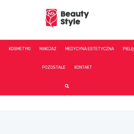
beautystyle.pl
KOSMETYKI
MAKIJAŻ
MEDYCYNA ESTETYCZNA
PIEL
POZOSTAŁE
KONTAKT