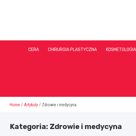
Skip
to
content
CERA
CHIRURGIA PLASTYCZNA
KOSMETOLOGIA
Home
Artykuły
Zdrowie i medycyna
Kategoria:
Zdrowie i medycyna