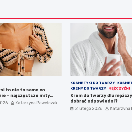
KOSMETYKI DO TWARZY
KOSMET
KREMY DO TWARZY
MĘŻCZYŹNI
rsi to nie to samo co
ie – najczęstsze mity
Krem do twarzy dla mężczy
iftingu piersi
dobrać odpowiedni?
2026
Katarzyna Pawełczak
2 lutego 2026
Katarzyna