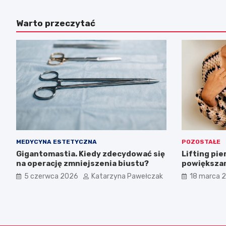
Warto przeczytać
MEDYCYNA ESTETYCZNA
POZOSTAŁE
Gigantomastia. Kiedy zdecydować się
Lifting pie
na operację zmniejszenia biustu?
powiększan
dotyczące l
5 czerwca 2026
Katarzyna Pawełczak
18 marca 