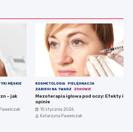
YKI MĘSKIE
KOSMETOLOGIA
PIELĘGNACJA
ZABIEGI NA TWARZ
ZDROWIE
zn – jak
Mezoterapia igłowa pod oczy: Efekty i
opinie
 Pawełczak
10 stycznia 2026
Katarzyna Pawełczak