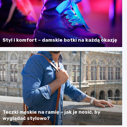
Styl i komfort – damskie botki na każdą okazję
Teczki męskie na ramię – jak je nosić, by
wyglądać stylowo?