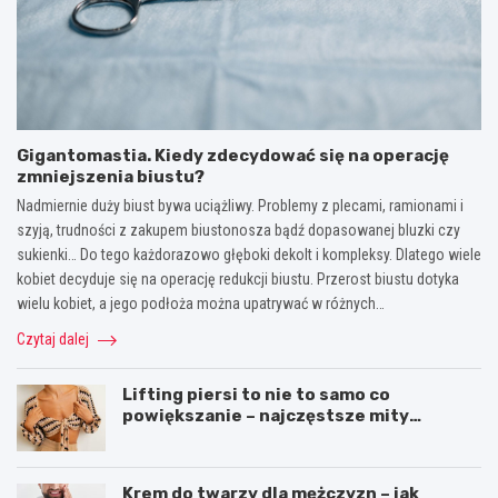
Gigantomastia. Kiedy zdecydować się na operację
zmniejszenia biustu?
Nadmiernie duży biust bywa uciążliwy. Problemy z plecami, ramionami i
szyją, trudności z zakupem biustonosza bądź dopasowanej bluzki czy
sukienki… Do tego każdorazowo głęboki dekolt i kompleksy. Dlatego wiele
kobiet decyduje się na operację redukcji biustu. Przerost biustu dotyka
wielu kobiet, a jego podłoża można upatrywać w różnych…
Czytaj dalej
Lifting piersi to nie to samo co
powiększanie – najczęstsze mity
dotyczące liftingu piersi
Krem do twarzy dla mężczyzn – jak