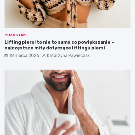
j
l
ę
ą
d
a
ć
s
POZOSTAŁE
t
Lifting piersi to nie to samo co powiększanie –
y
najczęstsze mity dotyczące liftingu piersi
l
o
18 marca 2026
Katarzyna Pawełczak
w
o
?