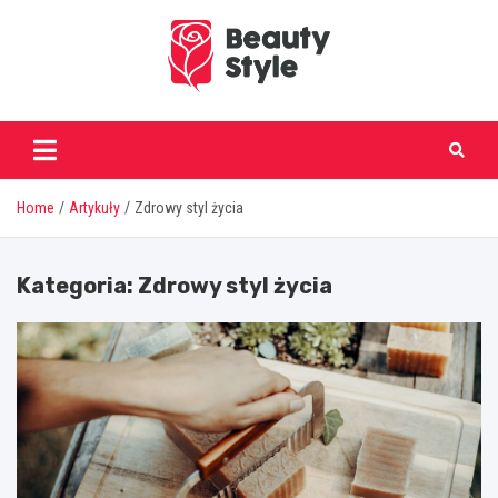
Skip
to
content
beautystyle.pl
Home
Artykuły
Zdrowy styl życia
Kategoria:
Zdrowy styl życia