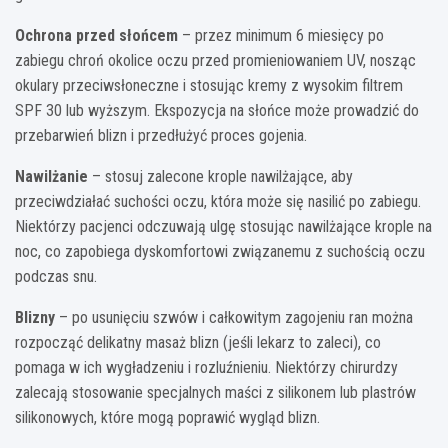
Ochrona przed słońcem
– przez minimum 6 miesięcy po
zabiegu chroń okolice oczu przed promieniowaniem UV, nosząc
okulary przeciwsłoneczne i stosując kremy z wysokim filtrem
SPF 30 lub wyższym. Ekspozycja na słońce może prowadzić do
przebarwień blizn i przedłużyć proces gojenia.
Nawilżanie
– stosuj zalecone krople nawilżające, aby
przeciwdziałać suchości oczu, która może się nasilić po zabiegu.
Niektórzy pacjenci odczuwają ulgę stosując nawilżające krople na
noc, co zapobiega dyskomfortowi związanemu z suchością oczu
podczas snu.
Blizny
– po usunięciu szwów i całkowitym zagojeniu ran można
rozpocząć delikatny masaż blizn (jeśli lekarz to zaleci), co
pomaga w ich wygładzeniu i rozluźnieniu. Niektórzy chirurdzy
zalecają stosowanie specjalnych maści z silikonem lub plastrów
silikonowych, które mogą poprawić wygląd blizn.