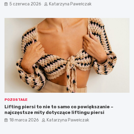
5 czerwca 2026
Katarzyna Pawełczak
n
n
a
o
k
s
a
i
ż
ć
d
,
ą
b
o
y
k
w
a
y
z
g
j
l
ę
ą
d
a
ć
s
POZOSTAŁE
t
Lifting piersi to nie to samo co powiększanie –
y
najczęstsze mity dotyczące liftingu piersi
l
o
18 marca 2026
Katarzyna Pawełczak
w
o