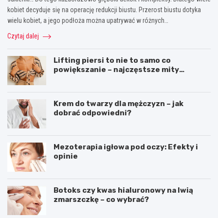
kobiet decyduje się na operację redukcji biustu. Przerost biustu dotyka
wielu kobiet, a jego podłoża można upatrywać w różnych…
Czytaj dalej
Lifting piersi to nie to samo co
powiększanie – najczęstsze mity
dotyczące liftingu piersi
Krem do twarzy dla mężczyzn – jak
dobrać odpowiedni?
Mezoterapia igłowa pod oczy: Efekty i
opinie
Botoks czy kwas hialuronowy na lwią
zmarszczkę – co wybrać?
S
T