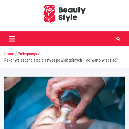
Skip
to
content
beautystyle.pl
Home
Pielęgnacja
Rekonwalescencja po plastyce powiek górnych – co warto wiedzieć?