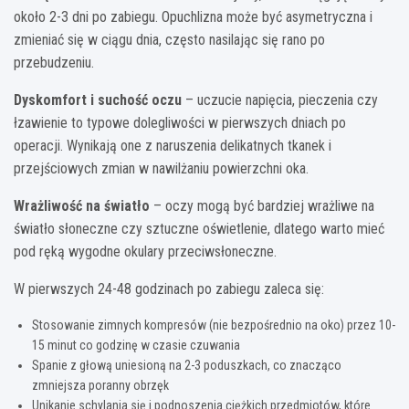
około 2-3 dni po zabiegu. Opuchlizna może być asymetryczna i
zmieniać się w ciągu dnia, często nasilając się rano po
przebudzeniu.
Dyskomfort i suchość oczu
– uczucie napięcia, pieczenia czy
łzawienie to typowe dolegliwości w pierwszych dniach po
operacji. Wynikają one z naruszenia delikatnych tkanek i
przejściowych zmian w nawilżaniu powierzchni oka.
Wrażliwość na światło
– oczy mogą być bardziej wrażliwe na
światło słoneczne czy sztuczne oświetlenie, dlatego warto mieć
pod ręką wygodne okulary przeciwsłoneczne.
W pierwszych 24-48 godzinach po zabiegu zaleca się:
Stosowanie zimnych kompresów (nie bezpośrednio na oko) przez 10-
15 minut co godzinę w czasie czuwania
Spanie z głową uniesioną na 2-3 poduszkach, co znacząco
zmniejsza poranny obrzęk
Unikanie schylania się i podnoszenia ciężkich przedmiotów, które