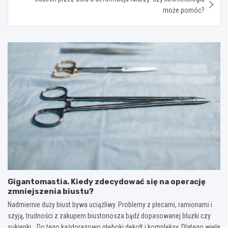
może pomóc?
Gigantomastia. Kiedy zdecydować się na operację
zmniejszenia biustu?
Nadmiernie duży biust bywa uciążliwy. Problemy z plecami, ramionami i
szyją, trudności z zakupem biustonosza bądź dopasowanej bluzki czy
sukienki… Do tego każdorazowo głęboki dekolt i kompleksy. Dlatego wiele