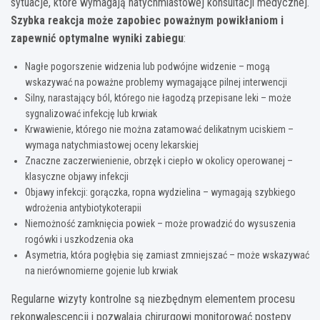
sytuacje, które wymagają natychmiastowej konsultacji medycznej.
Szybka reakcja może zapobiec poważnym powikłaniom i
zapewnić optymalne wyniki zabiegu
:
Nagłe pogorszenie widzenia lub podwójne widzenie – mogą
wskazywać na poważne problemy wymagające pilnej interwencji
Silny, narastający ból, którego nie łagodzą przepisane leki – może
sygnalizować infekcję lub krwiak
Krwawienie, którego nie można zatamować delikatnym uciskiem –
wymaga natychmiastowej oceny lekarskiej
Znaczne zaczerwienienie, obrzęk i ciepło w okolicy operowanej –
klasyczne objawy infekcji
Objawy infekcji: gorączka, ropna wydzielina – wymagają szybkiego
wdrożenia antybiotykoterapii
Niemożność zamknięcia powiek – może prowadzić do wysuszenia
rogówki i uszkodzenia oka
Asymetria, która pogłębia się zamiast zmniejszać – może wskazywać
na nierównomierne gojenie lub krwiak
Regularne wizyty kontrolne są niezbędnym elementem procesu
rekonwalescencji i pozwalają chirurgowi monitorować postępy