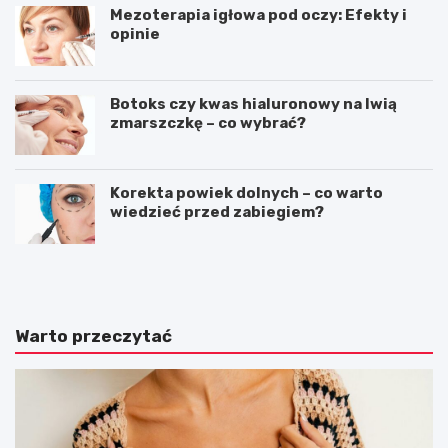
Mezoterapia igłowa pod oczy: Efekty i
opinie
Botoks czy kwas hialuronowy na lwią
zmarszczkę – co wybrać?
Korekta powiek dolnych – co warto
wiedzieć przed zabiegiem?
S
T
t
e
y
c
l
z
i
k
Warto przeczytać
k
i
o
m
m
ę
f
s
o
k
r
i