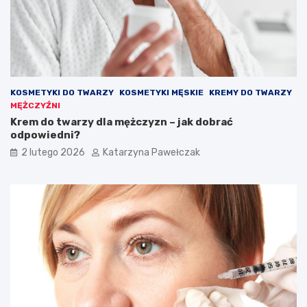
z
g
j
l
ę
ą
d
a
ć
s
KOSMETYKI DO TWARZY
KOSMETYKI MĘSKIE
KREMY DO TWARZY
t
MĘŻCZYŹNI
y
Krem do twarzy dla mężczyzn – jak dobrać
l
odpowiedni?
o
w
2 lutego 2026
Katarzyna Pawełczak
o
?