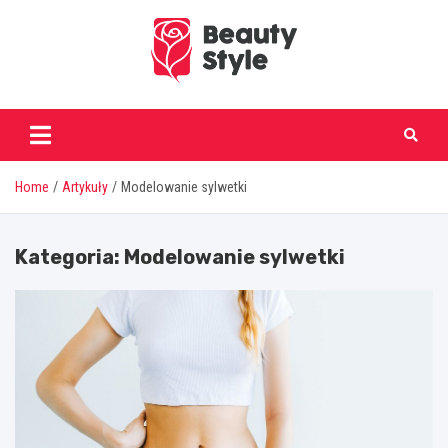
Skip
to
content
beautystyle.pl
Home
Artykuły
Modelowanie sylwetki
Kategoria:
Modelowanie sylwetki