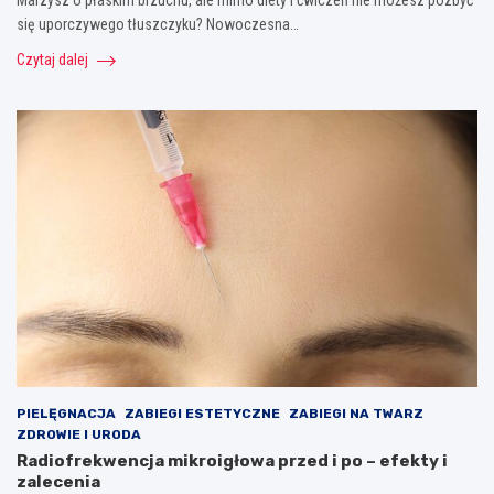
Marzysz o płaskim brzuchu, ale mimo diety i ćwiczeń nie możesz pozbyć
się uporczywego tłuszczyku? Nowoczesna…
Czytaj dalej
PIELĘGNACJA
ZABIEGI ESTETYCZNE
ZABIEGI NA TWARZ
ZDROWIE I URODA
Radiofrekwencja mikroigłowa przed i po – efekty i
zalecenia