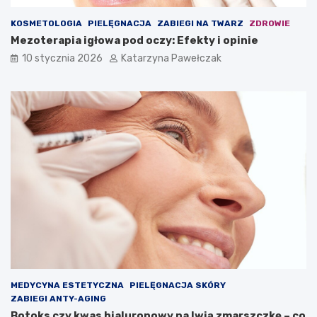
KOSMETOLOGIA
PIELĘGNACJA
ZABIEGI NA TWARZ
ZDROWIE
Mezoterapia igłowa pod oczy: Efekty i opinie
10 stycznia 2026
Katarzyna Pawełczak
MEDYCYNA ESTETYCZNA
PIELĘGNACJA SKÓRY
ZABIEGI ANTY-AGING
Botoks czy kwas hialuronowy na lwią zmarszczkę – co