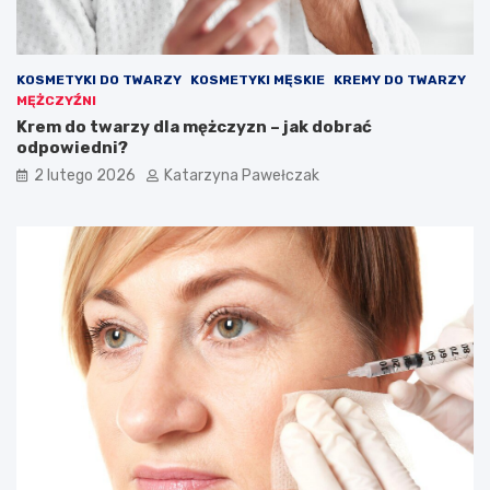
d
a
ć
s
KOSMETYKI DO TWARZY
KOSMETYKI MĘSKIE
KREMY DO TWARZY
t
MĘŻCZYŹNI
y
Krem do twarzy dla mężczyzn – jak dobrać
l
odpowiedni?
o
w
2 lutego 2026
Katarzyna Pawełczak
o
?