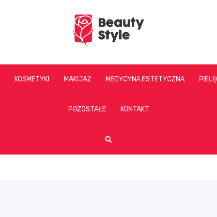
beautystyle.pl
KOSMETYKI
MAKIJAŻ
MEDYCYNA ESTETYCZNA
PIEL
POZOSTAŁE
KONTAKT