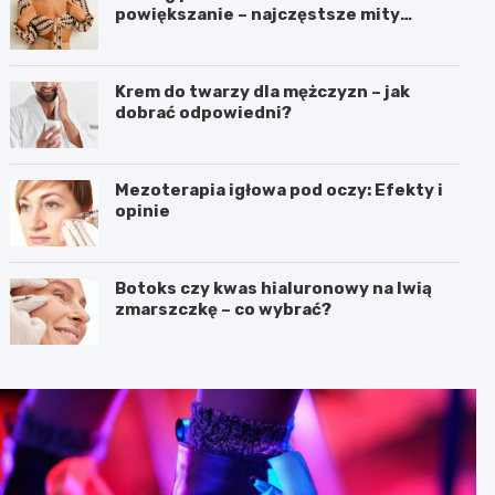
powiększanie – najczęstsze mity
dotyczące liftingu piersi
Krem do twarzy dla mężczyzn – jak
dobrać odpowiedni?
Mezoterapia igłowa pod oczy: Efekty i
opinie
Botoks czy kwas hialuronowy na lwią
zmarszczkę – co wybrać?