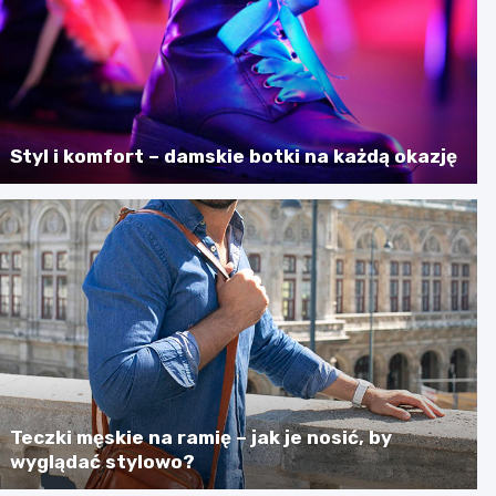
Styl i komfort – damskie botki na każdą okazję
Teczki męskie na ramię – jak je nosić, by
wyglądać stylowo?