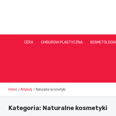
Skip
to
content
CERA
CHIRURGIA PLASTYCZNA
KOSMETOLOGIA
Home
Artykuły
Naturalne kosmetyki
Kategoria:
Naturalne kosmetyki