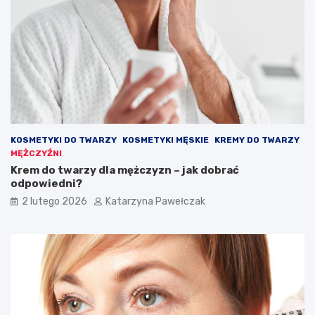
o
y
k
w
a
y
z
g
j
l
ę
ą
d
a
ć
s
KOSMETYKI DO TWARZY
KOSMETYKI MĘSKIE
KREMY DO TWARZY
t
MĘŻCZYŹNI
y
Krem do twarzy dla mężczyzn – jak dobrać
l
odpowiedni?
o
w
2 lutego 2026
Katarzyna Pawełczak
o
?