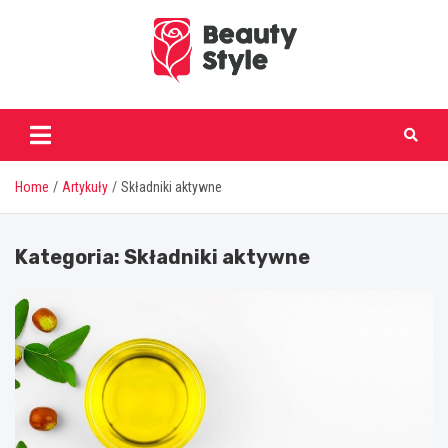
Skip
to
content
beautystyle.pl
Home
Artykuły
Składniki aktywne
Kategoria:
Składniki aktywne