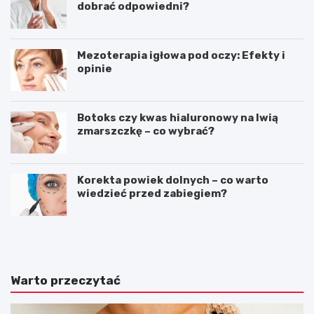
dobrać odpowiedni?
Mezoterapia igłowa pod oczy: Efekty i
opinie
Botoks czy kwas hialuronowy na lwią
zmarszczkę – co wybrać?
Korekta powiek dolnych – co warto
wiedzieć przed zabiegiem?
S
T
t
e
y
c
l
z
i
k
Warto przeczytać
k
i
o
m
m
ę