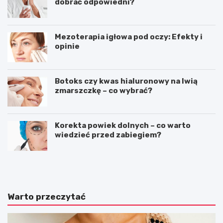
dobrać odpowiedni?
Mezoterapia igłowa pod oczy: Efekty i
opinie
Botoks czy kwas hialuronowy na lwią
zmarszczkę – co wybrać?
Korekta powiek dolnych – co warto
wiedzieć przed zabiegiem?
S
T
t
e
y
c
l
z
i
k
Warto przeczytać
k
i
o
m
m
ę