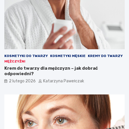
o
y
k
w
a
y
z
g
j
l
ę
ą
d
a
ć
s
KOSMETYKI DO TWARZY
KOSMETYKI MĘSKIE
KREMY DO TWARZY
t
MĘŻCZYŹNI
y
Krem do twarzy dla mężczyzn – jak dobrać
l
odpowiedni?
o
w
2 lutego 2026
Katarzyna Pawełczak
o
?